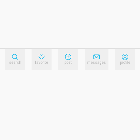
search
favorite
post
messages
profile