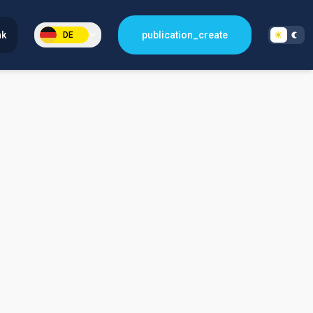
nk
publication_create
DE