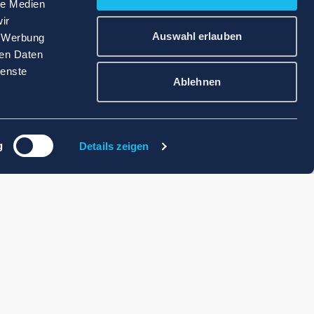
le Medien
ir
Auswahl erlauben
, Werbung
ren Daten
ienste
Ablehnen
g
Details zeigen