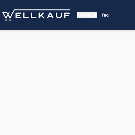
contribute
faq