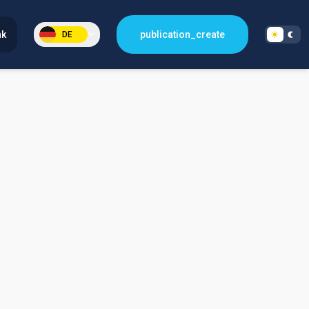
nk
publication_create
DE