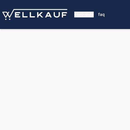
contribute
faq