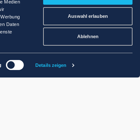
le Medien
ir
Auswahl erlauben
, Werbung
ren Daten
ienste
Ablehnen
g
Details zeigen