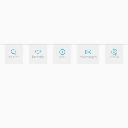
search
favorite
post
messages
profile