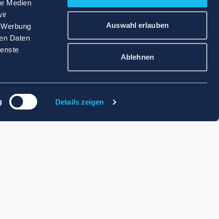
le Medien
ir
Auswahl erlauben
, Werbung
ren Daten
ienste
Ablehnen
g
Details zeigen