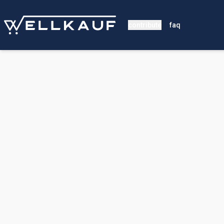
contribute
faq