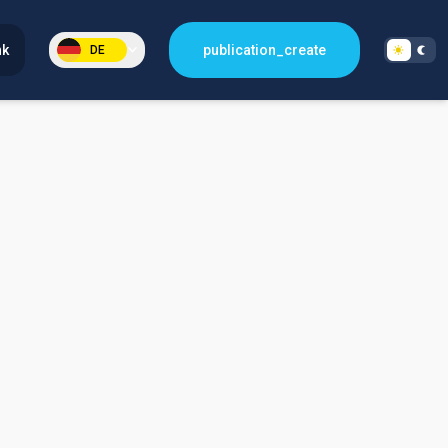
nk
publication_create
DE