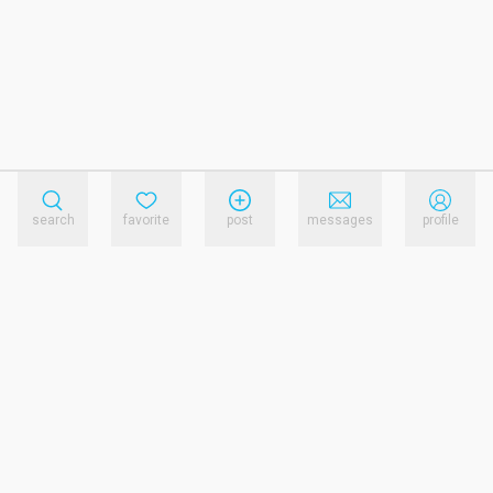
search
favorite
post
messages
profile