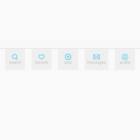
search
favorite
post
messages
profile