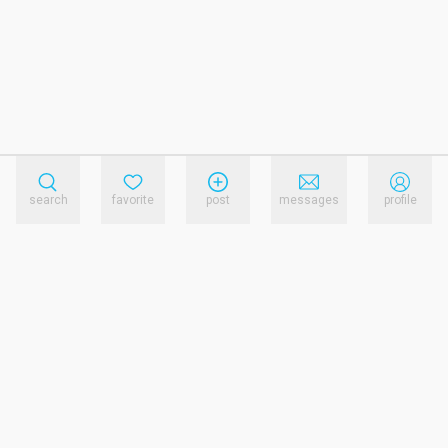
search
favorite
post
messages
profile