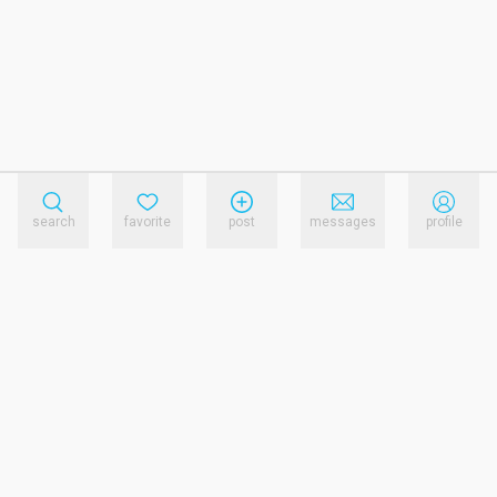
search
favorite
post
messages
profile