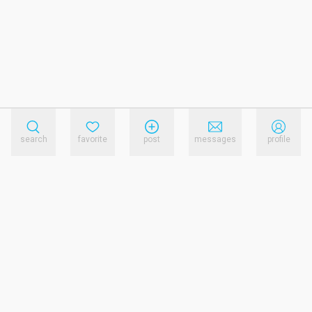
search
favorite
post
messages
profile