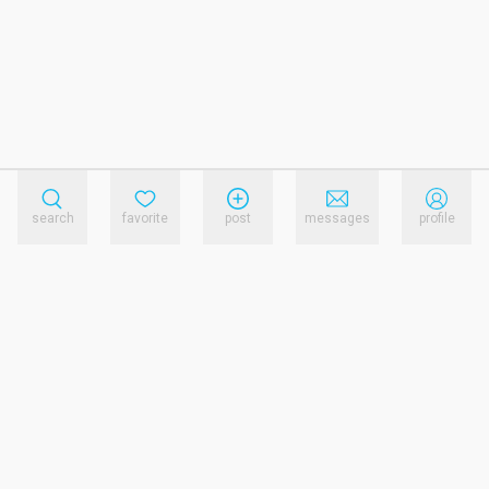
search
favorite
post
messages
profile