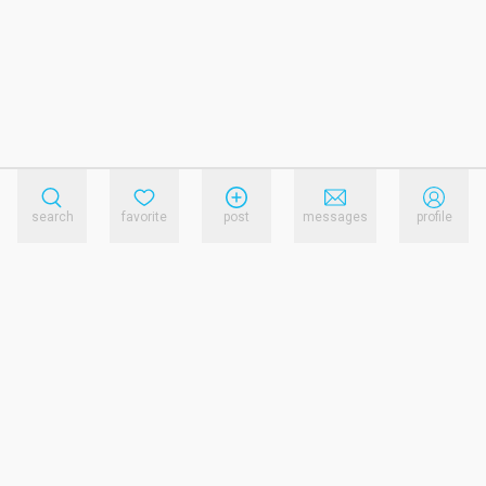
search
favorite
post
messages
profile