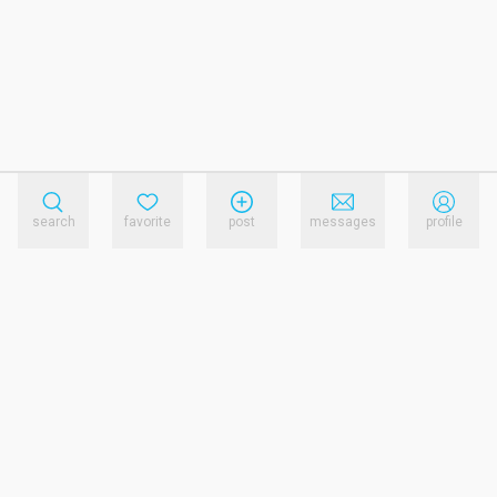
search
favorite
post
messages
profile