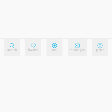
search
favorite
post
messages
profile