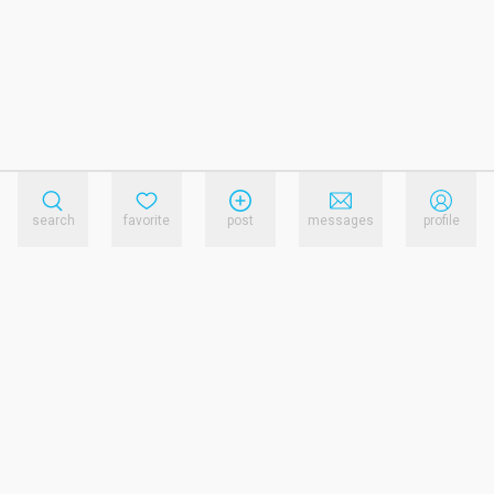
search
favorite
post
messages
profile