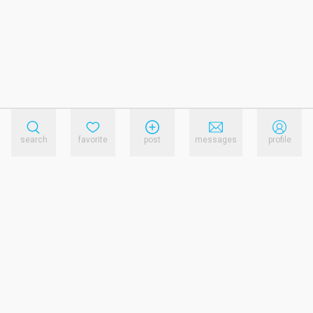
search
favorite
post
messages
profile