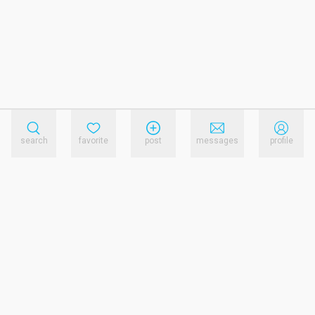
search
favorite
post
messages
profile