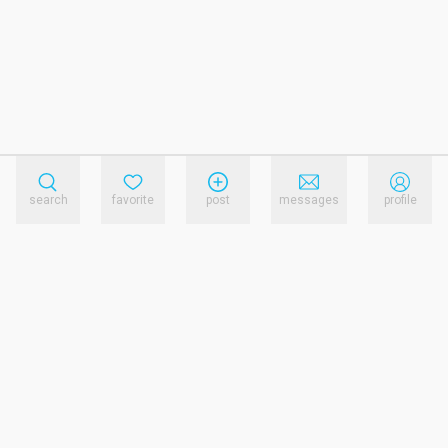
search
favorite
post
messages
profile