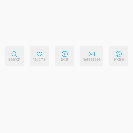
search
favorite
post
messages
profile