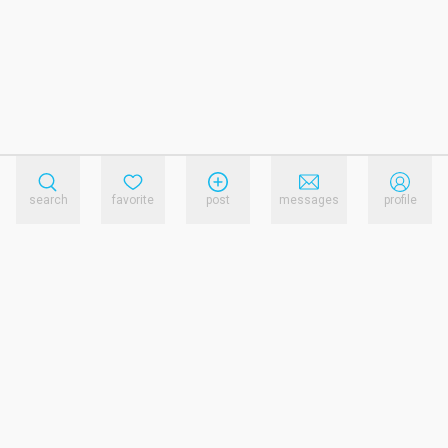
search
favorite
post
messages
profile