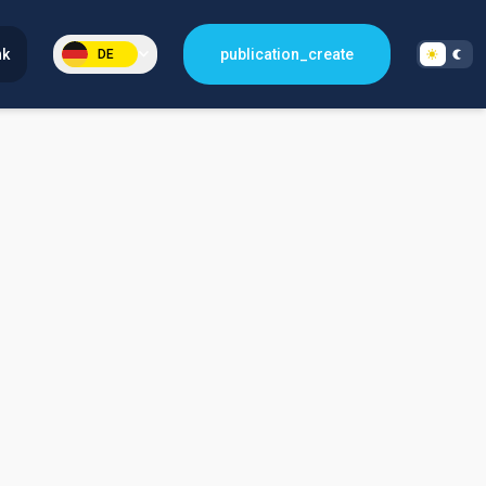
nk
publication_create
DE