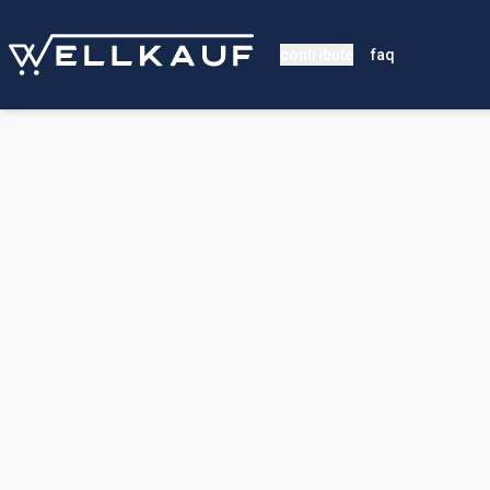
contribute
faq