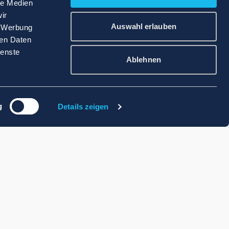
le Medien
ir
Auswahl erlauben
, Werbung
ren Daten
ienste
Ablehnen
g
Details zeigen