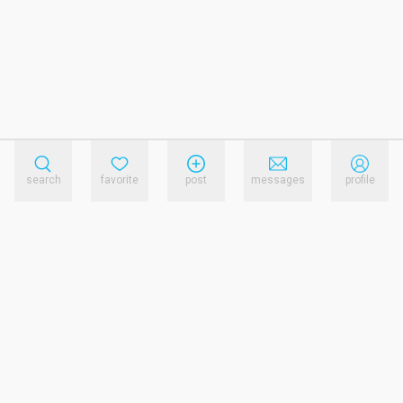
search
favorite
post
messages
profile