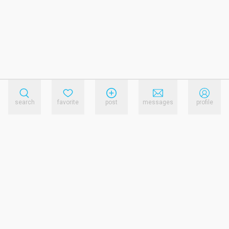
search
favorite
post
messages
profile