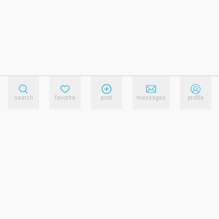
search
favorite
post
messages
profile