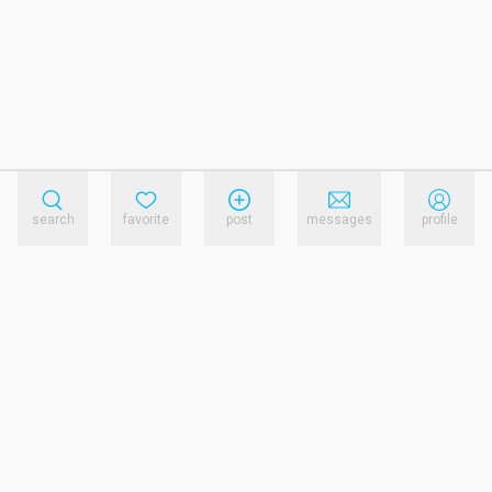
search
favorite
post
messages
profile