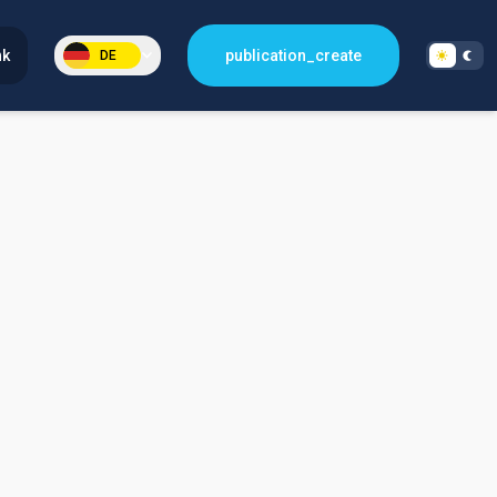
nk
publication_create
DE