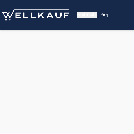
contribute
faq