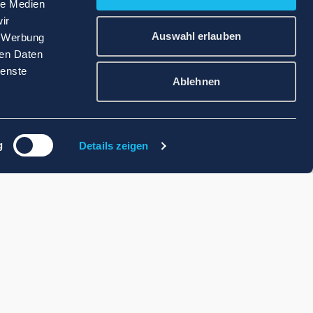
le Medien
ir
Auswahl erlauben
, Werbung
ren Daten
ienste
Ablehnen
g
Details zeigen