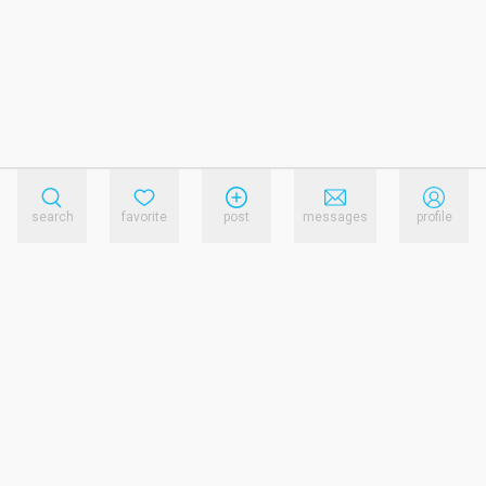
search
favorite
post
messages
profile