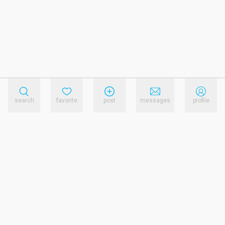
search
favorite
post
messages
profile