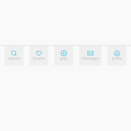
search
favorite
post
messages
profile