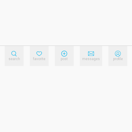
search
favorite
post
messages
profile