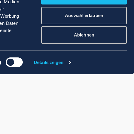
le Medien
ir
Auswahl erlauben
, Werbung
ren Daten
ienste
Ablehnen
g
Details zeigen