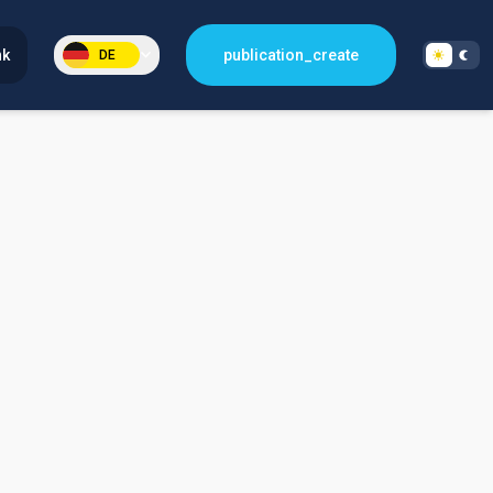
nk
publication_create
DE