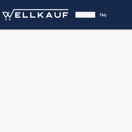
contribute
faq