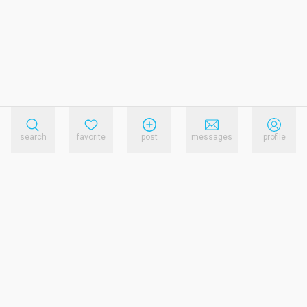
search
favorite
post
messages
profile