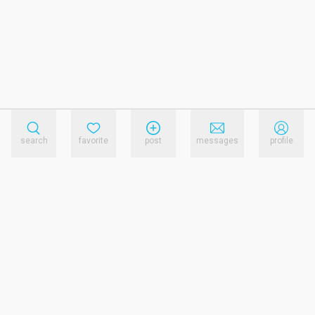
search
favorite
post
messages
profile