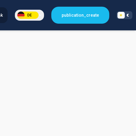
nk
publication_create
DE