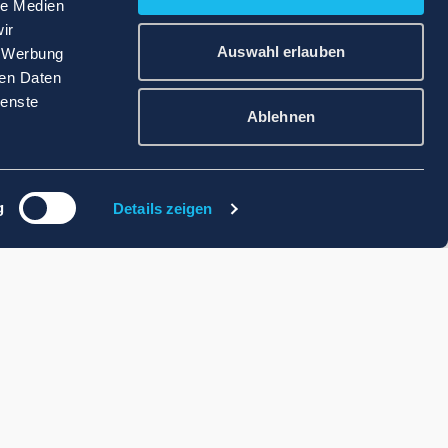
le Medien
ir
Auswahl erlauben
, Werbung
ren Daten
ienste
Ablehnen
g
Details zeigen