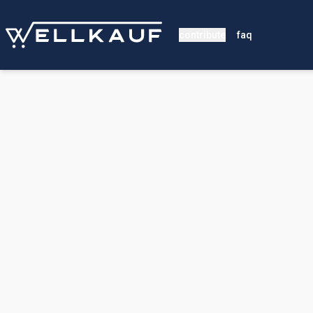
contribute
faq