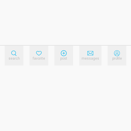
search
favorite
post
messages
profile