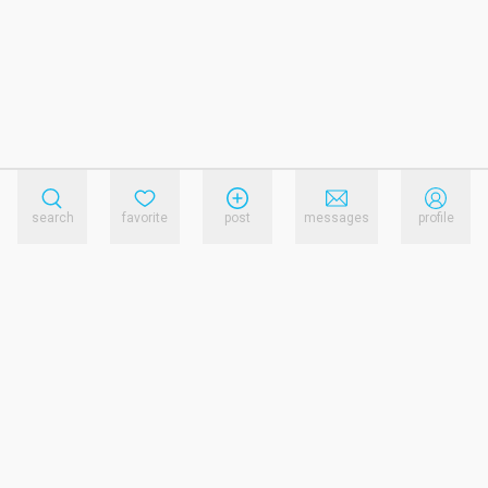
search
favorite
post
messages
profile