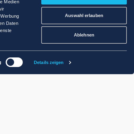
le Medien
ir
Auswahl erlauben
, Werbung
ren Daten
ienste
Ablehnen
g
Details zeigen