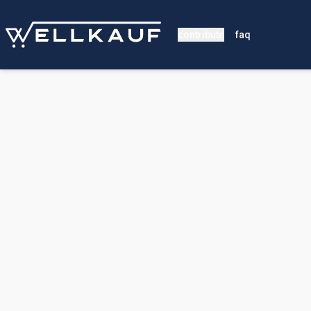
contribute
faq