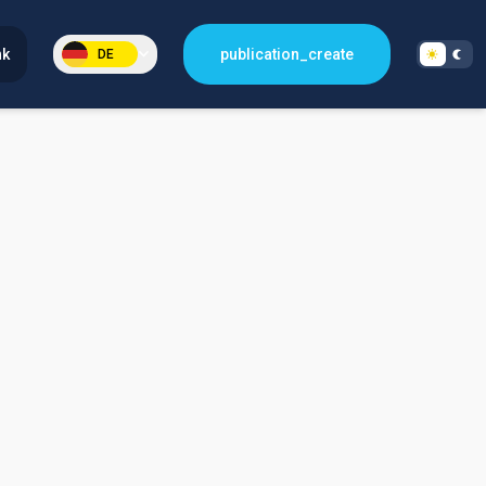
nk
publication_create
DE