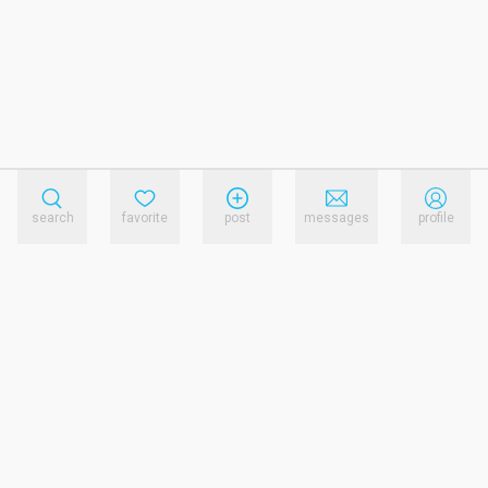
search
favorite
post
messages
profile