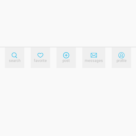
search
favorite
post
messages
profile