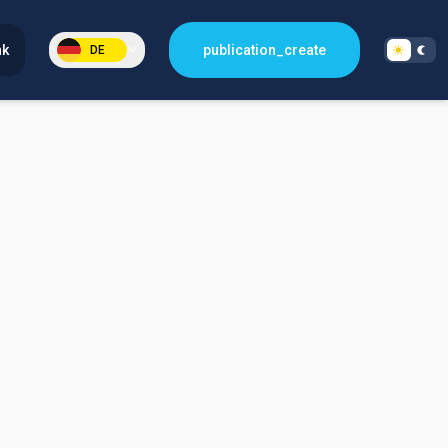
nk
publication_create
DE