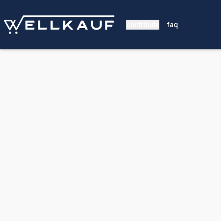
contribute
faq