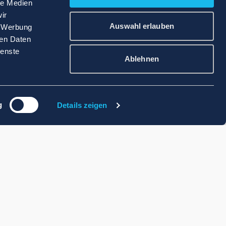
le Medien
ir
Auswahl erlauben
, Werbung
ren Daten
ienste
Ablehnen
g
Details zeigen