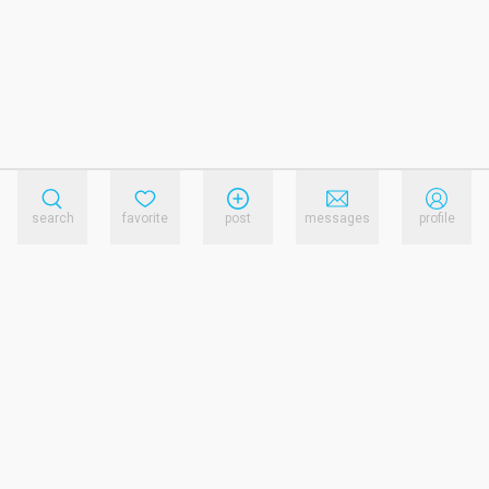
search
favorite
post
messages
profile