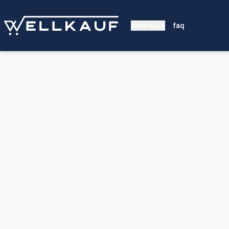
contribute
faq