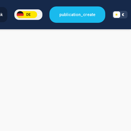
nk
publication_create
DE