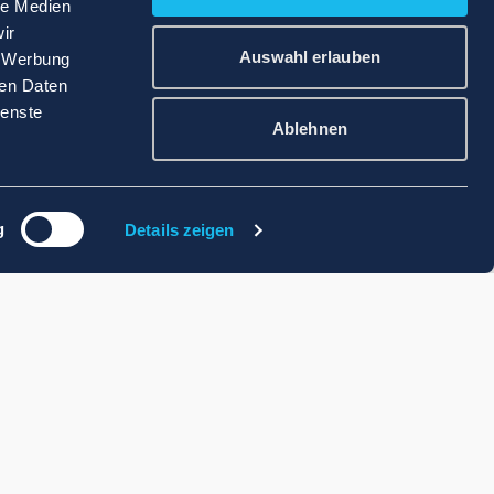
le Medien
ir
Auswahl erlauben
, Werbung
ren Daten
ienste
Ablehnen
g
Details zeigen