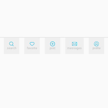
search
favorite
post
messages
profile