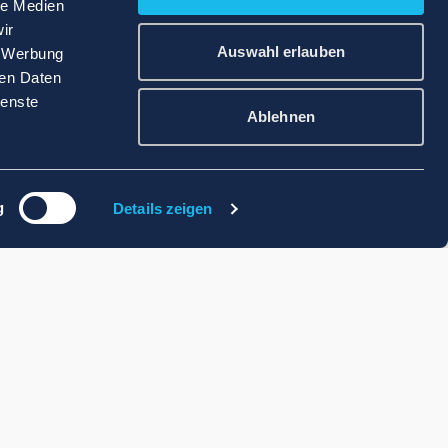
le Medien
ir
Auswahl erlauben
, Werbung
ren Daten
ienste
Ablehnen
g
Details zeigen