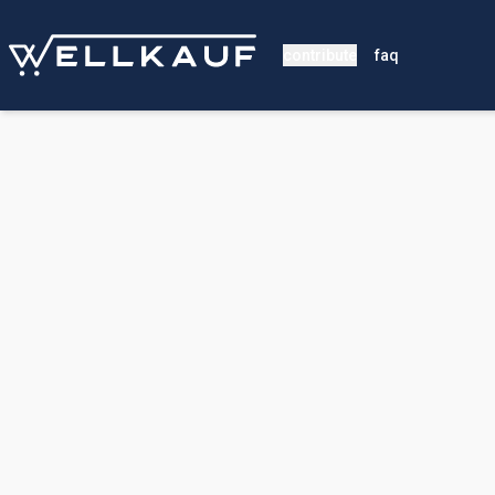
contribute
faq