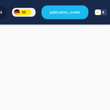
nk
publication_create
DE