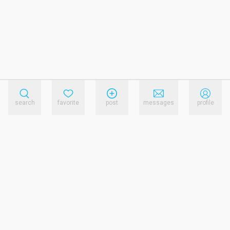
search
favorite
post
messages
profile