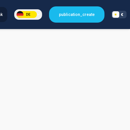
nk
publication_create
DE