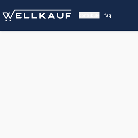
contribute
faq