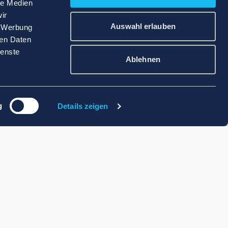
le Medien
ir
Auswahl erlauben
, Werbung
ren Daten
ienste
Ablehnen
g
Details zeigen