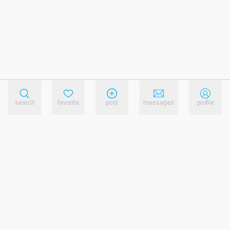
search
favorite
post
messages
profile