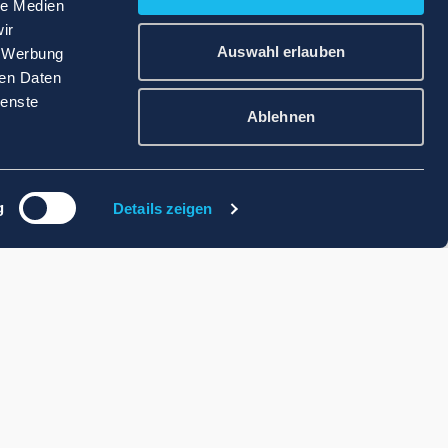
le Medien
ir
Auswahl erlauben
, Werbung
ren Daten
ienste
Ablehnen
g
Details zeigen