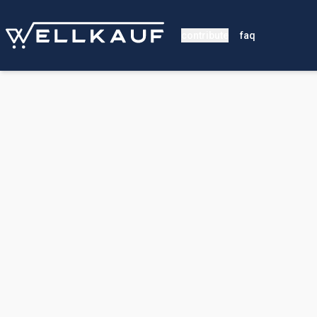
contribute
faq