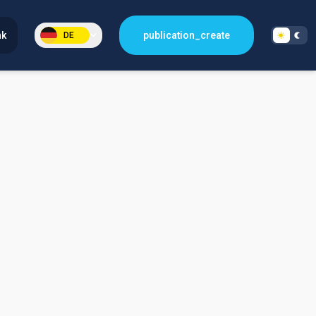
nk
publication_create
DE