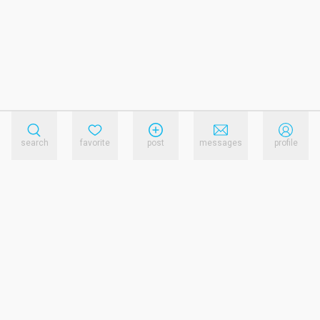
search
favorite
post
messages
profile