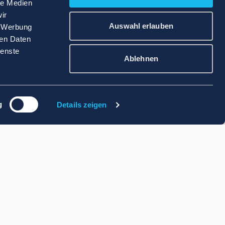
le Medien
ir
Auswahl erlauben
, Werbung
ren Daten
ienste
Ablehnen
g
Details zeigen