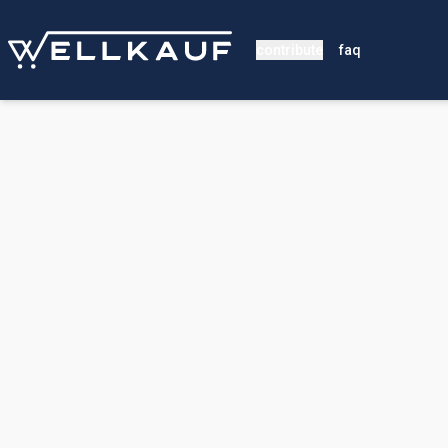
contribute
faq