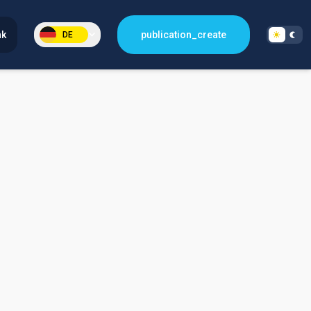
nk
publication_create
DE